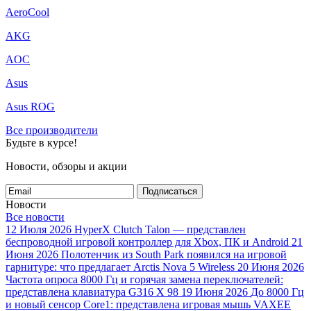
AeroCool
AKG
AOC
Asus
Asus ROG
Все производители
Будьте в курсе!
Новости, обзоры и акции
Подписаться
Новости
Все новости
12 Июля 2026
HyperX Clutch Talon — представлен
беспроводной игровой контроллер для Xbox, ПК и Android
21
Июня 2026
Полотенчик из South Park появился на игровой
гарнитуре: что предлагает Arctis Nova 5 Wireless
20 Июня 2026
Частота опроса 8000 Гц и горячая замена переключателей:
представлена клавиатура G316 X 98
19 Июня 2026
До 8000 Гц
и новый сенсор Core1: представлена игровая мышь VAXEE