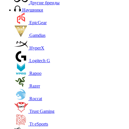
Другие бренды
Наушники
EpicGear
Gamdias
HyperX
Logitech G
Rapoo
Razer
Roccat
Trust Gaming
Tt eSports