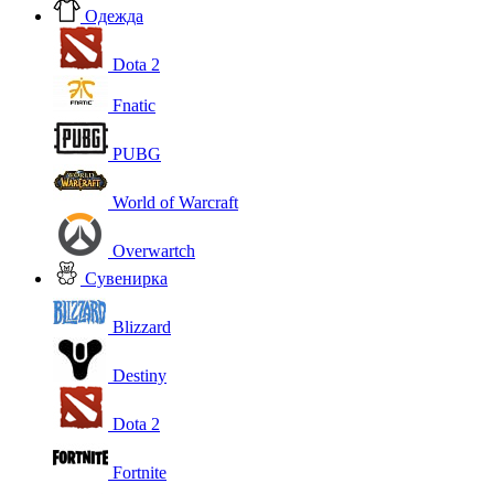
Одежда
Dota 2
Fnatic
PUBG
World of Warcraft
Overwartch
Сувенирка
Blizzard
Destiny
Dota 2
Fortnite