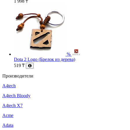
1 998
₸
%
Dota 2 Logo (Брелок из дерева)
519
₸
Производители
A4tech
A4tech Bloody
A4tech X7
Acme
Adata