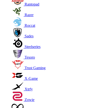
Rantopad
Razer
Roccat
Sades
Steelseries
Tesoro
Trust Gaming
X-Game
Xtrfy
Zowie