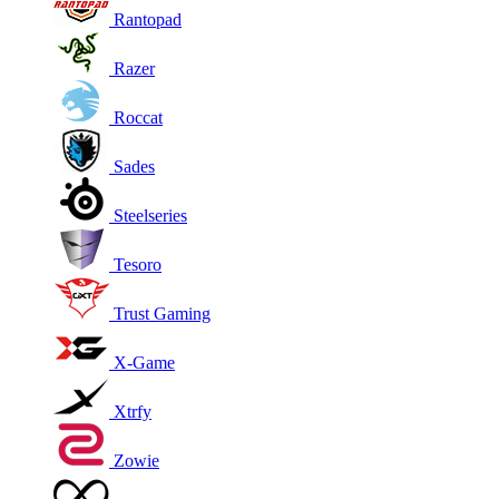
Rantopad
Razer
Roccat
Sades
Steelseries
Tesoro
Trust Gaming
X-Game
Xtrfy
Zowie