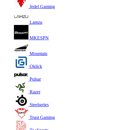
Jedel Gaming
Lamzu
MKESPN
Mountain
Oklick
Pulsar
Razer
Steelseries
Trust Gaming