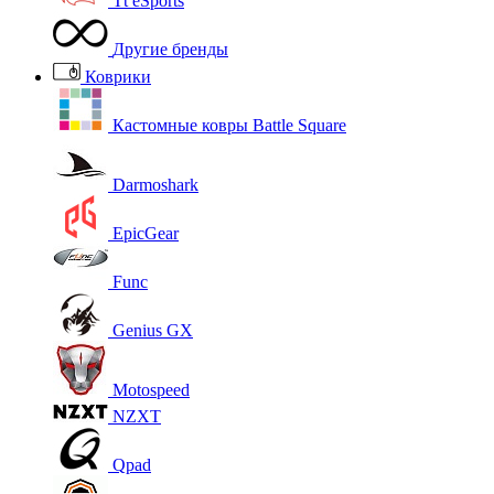
Tt eSports
Другие бренды
Коврики
Кастомные ковры Battle Square
Darmoshark
EpicGear
Func
Genius GX
Motospeed
NZXT
Qpad