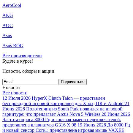
AeroCool
AKG
AOC
Asus
Asus ROG
Все производители
Будьте в курсе!
Новости, обзоры и акции
Подписаться
Новости
Все новости
12 Июля 2026
HyperX Clutch Talon — представлен
беспроводной игровой контроллер для Xbox, ПК и Android
21
Июня 2026
Полотенчик из South Park появился на игровой
гарнитуре: что предлагает Arctis Nova 5 Wireless
20 Июня 2026
Частота опроса 8000 Гц и горячая замена переключателей:
представлена клавиатура G316 X 98
19 Июня 2026
До 8000 Гц
и новый сенсор Core1: представлена игровая мышь VAXEE