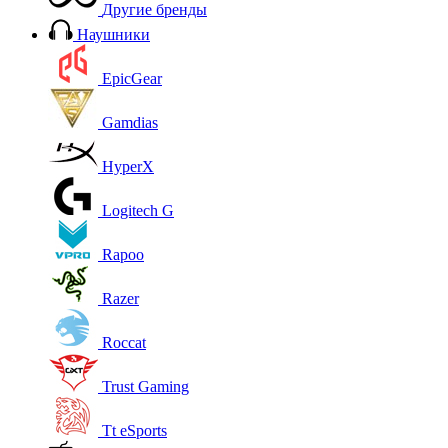
Другие бренды
Наушники
EpicGear
Gamdias
HyperX
Logitech G
Rapoo
Razer
Roccat
Trust Gaming
Tt eSports