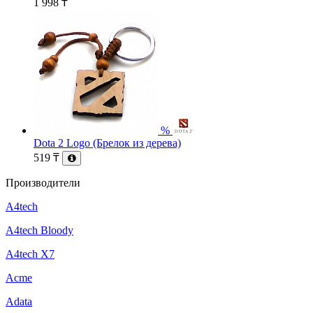
1 998
₸
%
Dota 2 Logo (Брелок из дерева)
519
₸
Производители
A4tech
A4tech Bloody
A4tech X7
Acme
Adata