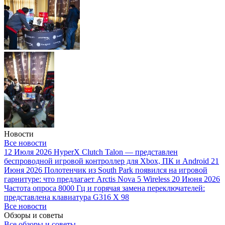
Новости
Все новости
12 Июля 2026
HyperX Clutch Talon — представлен
беспроводной игровой контроллер для Xbox, ПК и Android
21
Июня 2026
Полотенчик из South Park появился на игровой
гарнитуре: что предлагает Arctis Nova 5 Wireless
20 Июня 2026
Частота опроса 8000 Гц и горячая замена переключателей:
представлена клавиатура G316 X 98
Все новости
Обзоры и советы
Все обзоры и советы