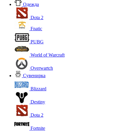
Одежда
Dota 2
Fnatic
PUBG
World of Warcraft
Overwartch
Сувенирка
Blizzard
Destiny
Dota 2
Fortnite