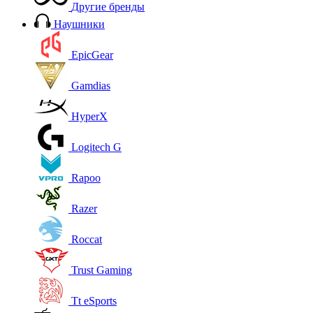
Другие бренды
Наушники
EpicGear
Gamdias
HyperX
Logitech G
Rapoo
Razer
Roccat
Trust Gaming
Tt eSports