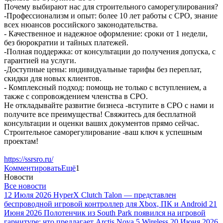
Почему выбирают нас для строительного саморегулирования?
-Профессионализм и опыт: более 10 лет работы с СРО, знание
всех нюансов российского законодательства.
- Качественное и надежное оформление: сроки от 1 недели,
без бюрократии и тайных платежей.
-Полная поддержка: от консультации до получения допуска, с
гарантией на услуги.
-Доступные цены: индивидуальные тарифы без переплат,
скидки для новых клиентов.
- Комплексный подход: помощь не только с вступлением, а
также с сопровождением членства в СРО.
Не откладывайте развитие бизнеса -вступите в СРО с нами и
получите все преимущества! Свяжитесь для бесплатной
консультации и оценки ваших документов прямо сейчас.
Строительное саморегулирование -ваш ключ к успешным
проектам!
https://ssrsro.ru/
Комментировать
Ещё
1
Новости
Все новости
12 Июля 2026
HyperX Clutch Talon — представлен
беспроводной игровой контроллер для Xbox, ПК и Android
21
Июня 2026
Полотенчик из South Park появился на игровой
гарнитуре: что предлагает Arctis Nova 5 Wireless
20 Июня 2026