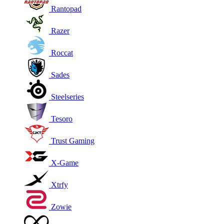
Rantopad
Razer
Roccat
Sades
Steelseries
Tesoro
Trust Gaming
X-Game
Xtrfy
Zowie