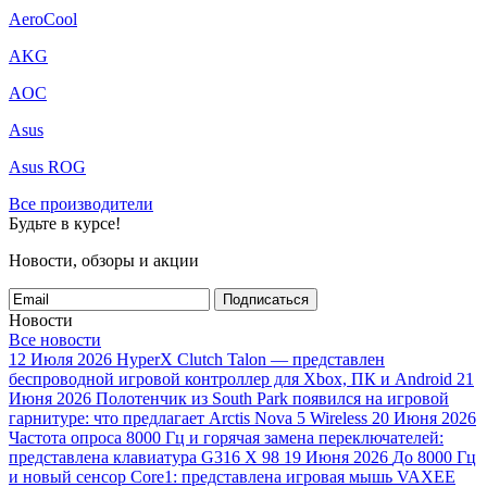
AeroCool
AKG
AOC
Asus
Asus ROG
Все производители
Будьте в курсе!
Новости, обзоры и акции
Подписаться
Новости
Все новости
12 Июля 2026
HyperX Clutch Talon — представлен
беспроводной игровой контроллер для Xbox, ПК и Android
21
Июня 2026
Полотенчик из South Park появился на игровой
гарнитуре: что предлагает Arctis Nova 5 Wireless
20 Июня 2026
Частота опроса 8000 Гц и горячая замена переключателей:
представлена клавиатура G316 X 98
19 Июня 2026
До 8000 Гц
и новый сенсор Core1: представлена игровая мышь VAXEE