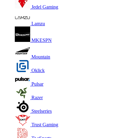
Jedel Gaming
Lamzu
MKESPN
Mountain
Oklick
Pulsar
Razer
Steelseries
Trust Gaming