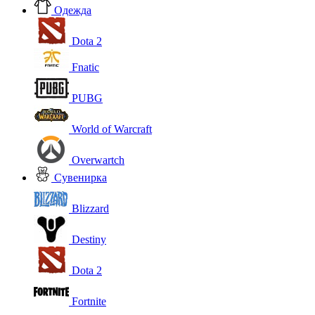
Одежда
Dota 2
Fnatic
PUBG
World of Warcraft
Overwartch
Сувенирка
Blizzard
Destiny
Dota 2
Fortnite