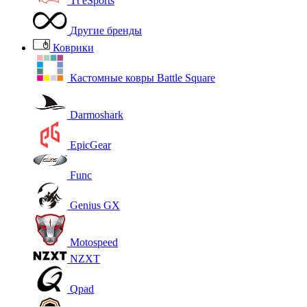
Tt eSports
Другие бренды
Коврики
Кастомные ковры Battle Square
Darmoshark
EpicGear
Func
Genius GX
Motospeed
NZXT
Qpad