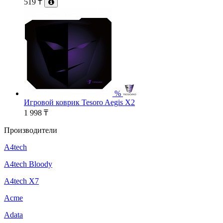
519
₸
%
Игровой коврик Tesoro Aegis X2
1 998
₸
Производители
A4tech
A4tech Bloody
A4tech X7
Acme
Adata