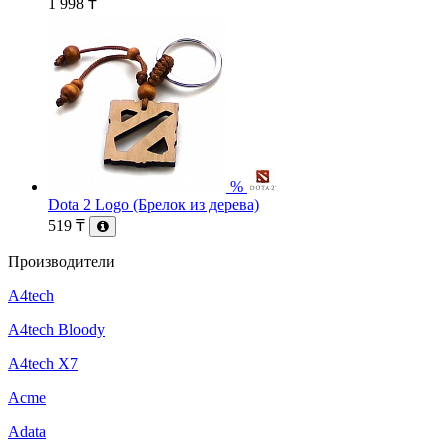
1 998
₸
%
Dota 2 Logo (Брелок из дерева)
519
₸
Производители
A4tech
A4tech Bloody
A4tech X7
Acme
Adata