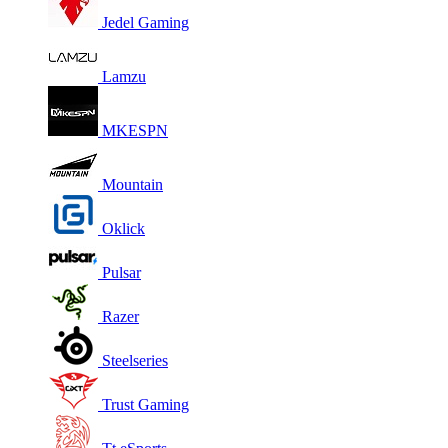
Jedel Gaming
Lamzu
MKESPN
Mountain
Oklick
Pulsar
Razer
Steelseries
Trust Gaming