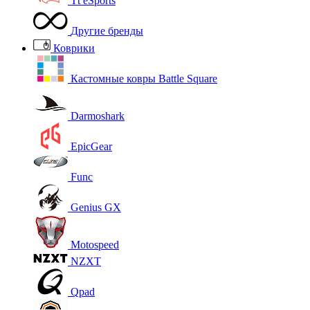
Tt eSports
Другие бренды
Коврики
Кастомные ковры Battle Square
Darmoshark
EpicGear
Func
Genius GX
Motospeed
NZXT
Qpad