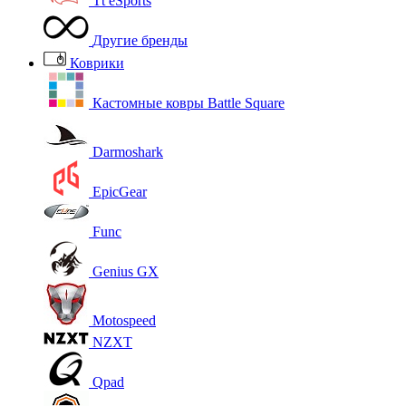
Tt eSports
Другие бренды
Коврики
Кастомные ковры Battle Square
Darmoshark
EpicGear
Func
Genius GX
Motospeed
NZXT
Qpad