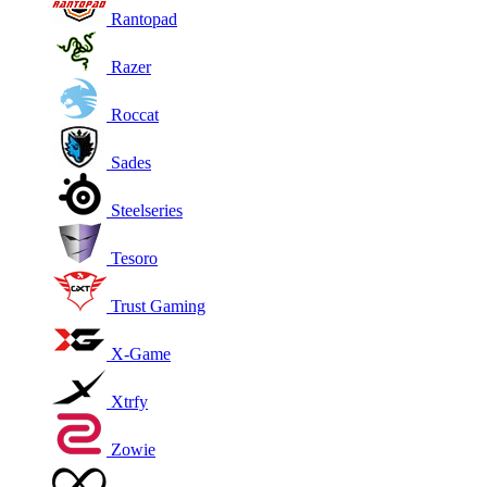
Rantopad
Razer
Roccat
Sades
Steelseries
Tesoro
Trust Gaming
X-Game
Xtrfy
Zowie