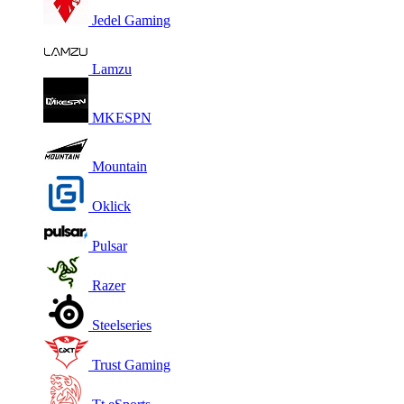
Jedel Gaming
Lamzu
MKESPN
Mountain
Oklick
Pulsar
Razer
Steelseries
Trust Gaming