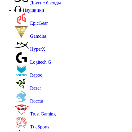
Другие бренды
Наушники
EpicGear
Gamdias
HyperX
Logitech G
Rapoo
Razer
Roccat
Trust Gaming
Tt eSports