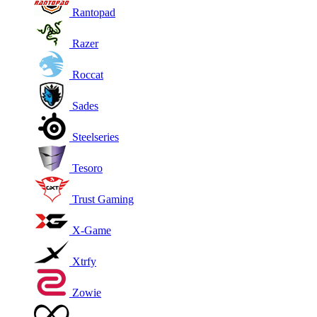
Rantopad
Razer
Roccat
Sades
Steelseries
Tesoro
Trust Gaming
X-Game
Xtrfy
Zowie