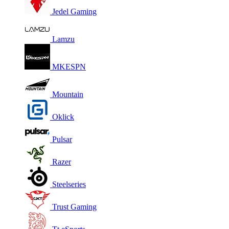
Jedel Gaming
Lamzu
MKESPN
Mountain
Oklick
Pulsar
Razer
Steelseries
Trust Gaming