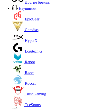
Другие бренды
Наушники
EpicGear
Gamdias
HyperX
Logitech G
Rapoo
Razer
Roccat
Trust Gaming
Tt eSports