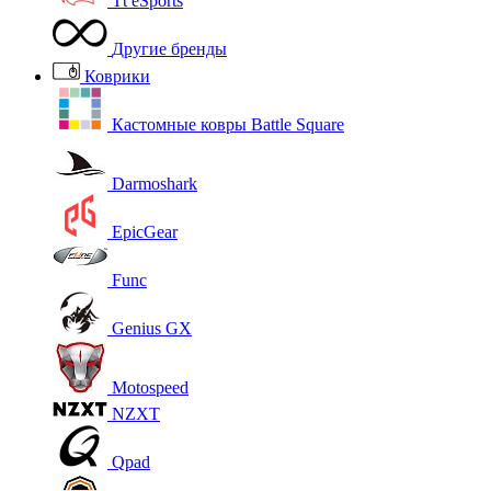
Tt eSports
Другие бренды
Коврики
Кастомные ковры Battle Square
Darmoshark
EpicGear
Func
Genius GX
Motospeed
NZXT
Qpad