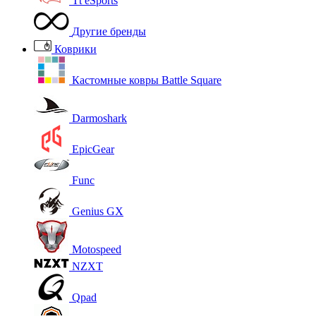
Tt eSports
Другие бренды
Коврики
Кастомные ковры Battle Square
Darmoshark
EpicGear
Func
Genius GX
Motospeed
NZXT
Qpad