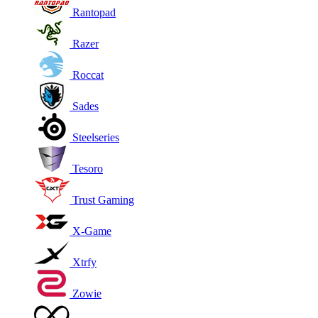
Rantopad
Razer
Roccat
Sades
Steelseries
Tesoro
Trust Gaming
X-Game
Xtrfy
Zowie