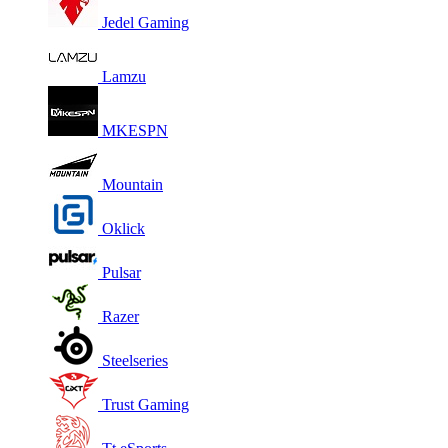
Jedel Gaming
Lamzu
MKESPN
Mountain
Oklick
Pulsar
Razer
Steelseries
Trust Gaming