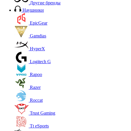
Другие бренды
Наушники
EpicGear
Gamdias
HyperX
Logitech G
Rapoo
Razer
Roccat
Trust Gaming
Tt eSports