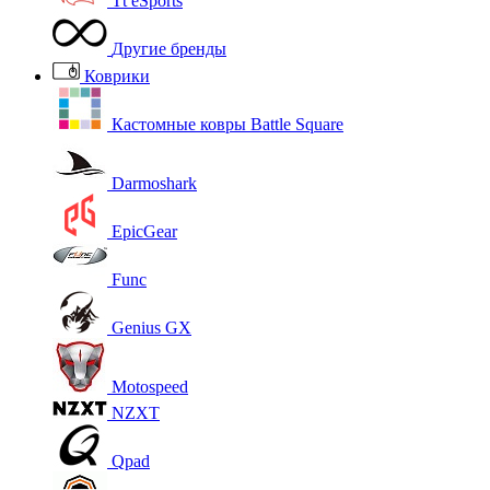
Tt eSports
Другие бренды
Коврики
Кастомные ковры Battle Square
Darmoshark
EpicGear
Func
Genius GX
Motospeed
NZXT
Qpad