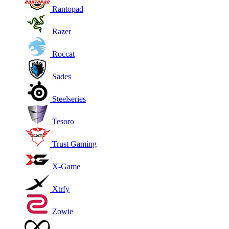
Rantopad
Razer
Roccat
Sades
Steelseries
Tesoro
Trust Gaming
X-Game
Xtrfy
Zowie