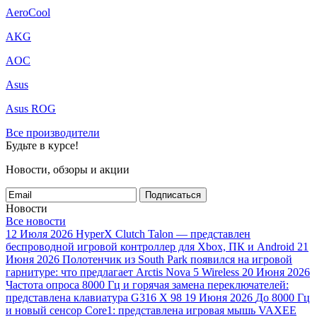
AeroCool
AKG
AOC
Asus
Asus ROG
Все производители
Будьте в курсе!
Новости, обзоры и акции
Подписаться
Новости
Все новости
12 Июля 2026
HyperX Clutch Talon — представлен
беспроводной игровой контроллер для Xbox, ПК и Android
21
Июня 2026
Полотенчик из South Park появился на игровой
гарнитуре: что предлагает Arctis Nova 5 Wireless
20 Июня 2026
Частота опроса 8000 Гц и горячая замена переключателей:
представлена клавиатура G316 X 98
19 Июня 2026
До 8000 Гц
и новый сенсор Core1: представлена игровая мышь VAXEE