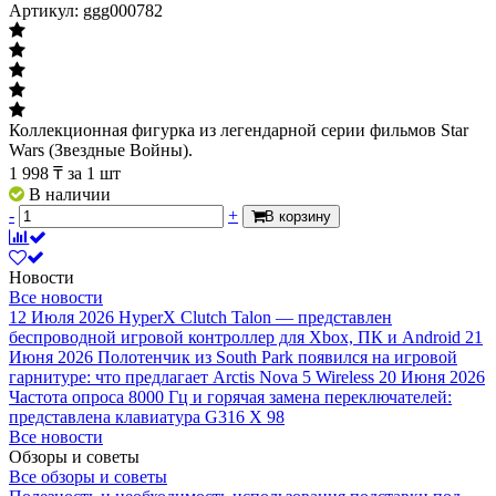
Артикул: ggg000782
Коллекционная фигурка из легендарной серии фильмов Star
Wars (Звездные Войны).
1 998
₸
за 1 шт
В наличии
-
+
В корзину
Новости
Все новости
12 Июля 2026
HyperX Clutch Talon — представлен
беспроводной игровой контроллер для Xbox, ПК и Android
21
Июня 2026
Полотенчик из South Park появился на игровой
гарнитуре: что предлагает Arctis Nova 5 Wireless
20 Июня 2026
Частота опроса 8000 Гц и горячая замена переключателей:
представлена клавиатура G316 X 98
Все новости
Обзоры и советы
Все обзоры и советы