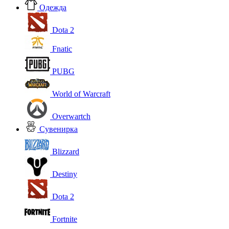
Одежда
Dota 2
Fnatic
PUBG
World of Warcraft
Overwartch
Сувенирка
Blizzard
Destiny
Dota 2
Fortnite