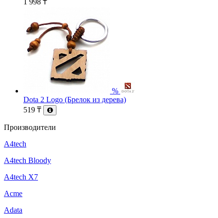
1 998
₸
%
Dota 2 Logo (Брелок из дерева)
519
₸
Производители
A4tech
A4tech Bloody
A4tech X7
Acme
Adata