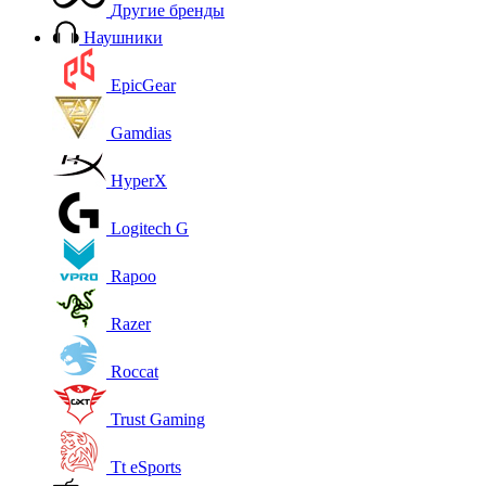
Другие бренды
Наушники
EpicGear
Gamdias
HyperX
Logitech G
Rapoo
Razer
Roccat
Trust Gaming
Tt eSports