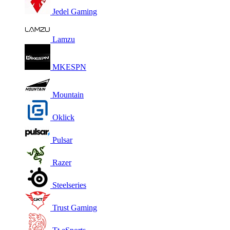
Jedel Gaming
Lamzu
MKESPN
Mountain
Oklick
Pulsar
Razer
Steelseries
Trust Gaming