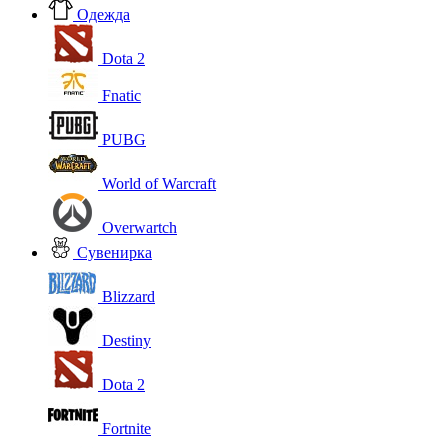
Одежда
Dota 2
Fnatic
PUBG
World of Warcraft
Overwartch
Сувенирка
Blizzard
Destiny
Dota 2
Fortnite