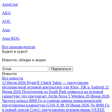
AeroCool
AKG
AOC
Asus
Asus ROG
Все производители
Будьте в курсе!
Новости, обзоры и акции
Подписаться
Новости
Все новости
12 Июля 2026
HyperX Clutch Talon — представлен
беспроводной игровой контроллер для Xbox, ПК и Android
21
Июня 2026
Полотенчик из South Park появился на игровой
гарнитуре: что предлагает Arctis Nova 5 Wireless
20 Июня 2026
Частота опроса 8000 Гц и горячая замена переключателей:
представлена клавиатура G316 X 98
19 Июня 2026
До 8000 Гц
и новый сенсор Core1: представлена игровая мышь VAXEE