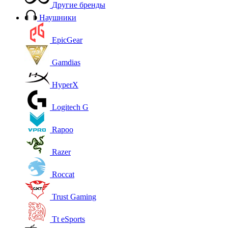
Другие бренды
Наушники
EpicGear
Gamdias
HyperX
Logitech G
Rapoo
Razer
Roccat
Trust Gaming
Tt eSports