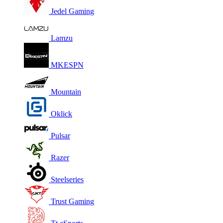
Jedel Gaming
Lamzu
MKESPN
Mountain
Oklick
Pulsar
Razer
Steelseries
Trust Gaming