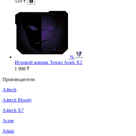
519
₸
%
Игровой коврик Tesoro Aegis X2
1 998
₸
Производители
A4tech
A4tech Bloody
A4tech X7
Acme
Adata