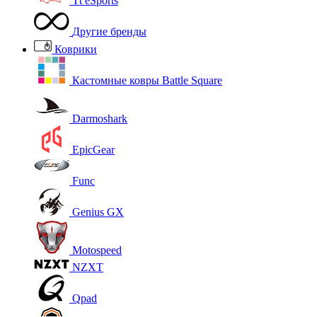
Tt eSports
Другие бренды
Коврики
Кастомные ковры Battle Square
Darmoshark
EpicGear
Func
Genius GX
Motospeed
NZXT
Qpad