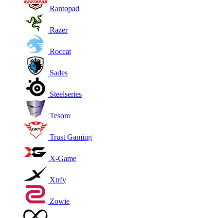
Rantopad
Razer
Roccat
Sades
Steelseries
Tesoro
Trust Gaming
X-Game
Xtrfy
Zowie