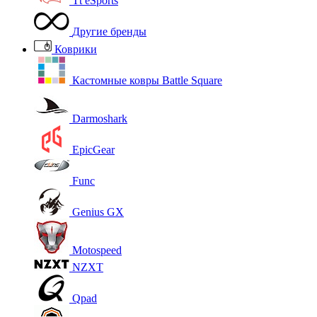
Tt eSports
Другие бренды
Коврики
Кастомные ковры Battle Square
Darmoshark
EpicGear
Func
Genius GX
Motospeed
NZXT
Qpad