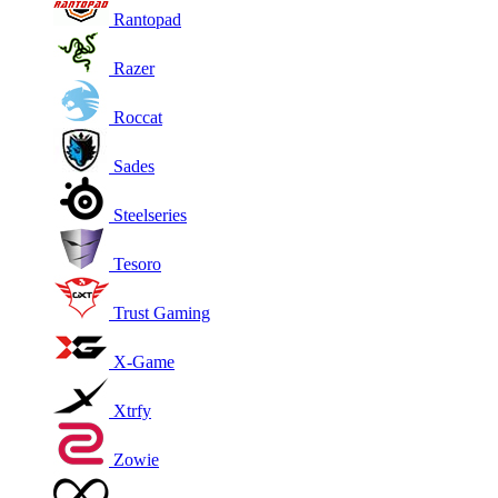
Rantopad
Razer
Roccat
Sades
Steelseries
Tesoro
Trust Gaming
X-Game
Xtrfy
Zowie