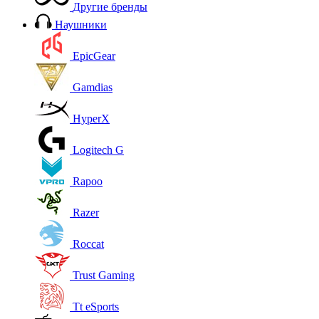
Другие бренды
Наушники
EpicGear
Gamdias
HyperX
Logitech G
Rapoo
Razer
Roccat
Trust Gaming
Tt eSports