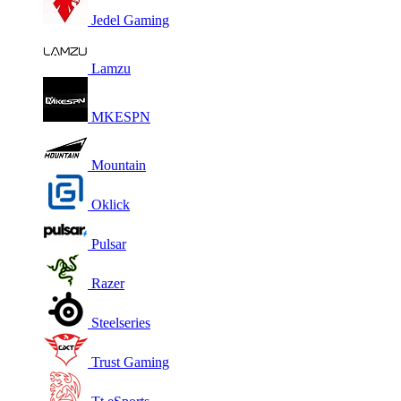
Jedel Gaming
Lamzu
MKESPN
Mountain
Oklick
Pulsar
Razer
Steelseries
Trust Gaming