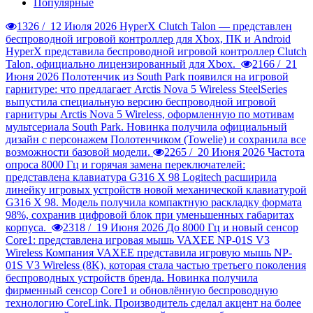
Популярные
1326 /
12 Июля 2026
HyperX Clutch Talon — представлен
беспроводной игровой контроллер для Xbox, ПК и Android
HyperX представила беспроводной игровой контроллер Clutch
Talon, официально лицензированный для Xbox.
2166 /
21
Июня 2026
Полотенчик из South Park появился на игровой
гарнитуре: что предлагает Arctis Nova 5 Wireless
SteelSeries
выпустила специальную версию беспроводной игровой
гарнитуры Arctis Nova 5 Wireless, оформленную по мотивам
мультсериала South Park. Новинка получила официальный
дизайн с персонажем Полотенчиком (Towelie) и сохранила все
возможности базовой модели.
2265 /
20 Июня 2026
Частота
опроса 8000 Гц и горячая замена переключателей:
представлена клавиатура G316 X 98
Logitech расширила
линейку игровых устройств новой механической клавиатурой
G316 X 98. Модель получила компактную раскладку формата
98%, сохранив цифровой блок при уменьшенных габаритах
корпуса.
2318 /
19 Июня 2026
До 8000 Гц и новый сенсор
Core1: представлена игровая мышь VAXEE NP-01S V3
Wireless
Компания VAXEE представила игровую мышь NP-
01S V3 Wireless (8K), которая стала частью третьего поколения
беспроводных устройств бренда. Новинка получила
фирменный сенсор Core1 и обновлённую беспроводную
технологию CoreLink. Производитель сделал акцент на более