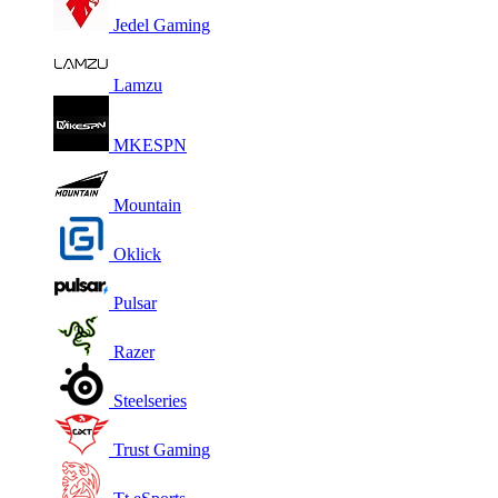
Jedel Gaming
Lamzu
MKESPN
Mountain
Oklick
Pulsar
Razer
Steelseries
Trust Gaming