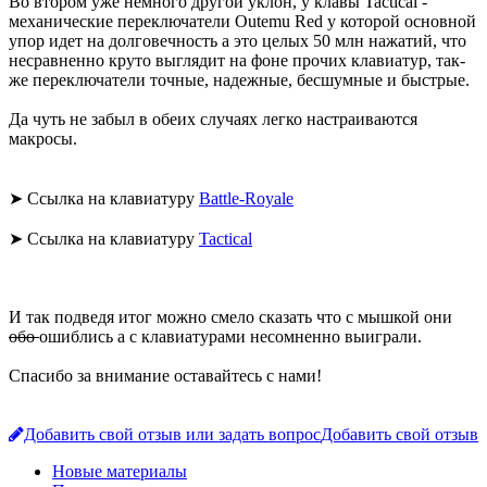
Во втором уже немного другой уклон, у клавы Tactical -
механические переключатели Outemu Red у которой основной
упор идет на долговечность а это целых 50 млн нажатий, что
несравненно круто выглядит на фоне прочих клавиатур, так-
же переключатели точные, надежные, бесшумные и быстрые.
Да чуть не забыл в обеих случаях легко настраиваются
макросы.
➤ Ссылка на клавиатуру
Battle-Royale
➤ Ссылка на клавиатуру
Tactical
И так подведя итог можно смело сказать что с мышкой они
обо
ошиблись а с клавиатурами несомненно выиграли.
Спасибо за внимание оставайтесь с нами!
Добавить свой отзыв или задать вопрос
Добавить свой отзыв
Новые материалы