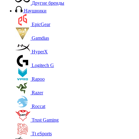
Другие бренды
Наушники
EpicGear
Gamdias
HyperX
Logitech G
Rapoo
Razer
Roccat
Trust Gaming
Tt eSports