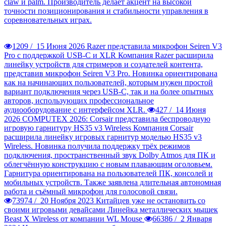
claw и palm. Производитель делает акцент на высокой
точности позиционирования и стабильности управления в
соревновательных играх.
1209 /
15 Июня 2026
Razer представила микрофон Seiren V3
Pro с поддержкой USB-C и XLR
Компания Razer расширила
линейку устройств для стримеров и создателей контента,
представив микрофон Seiren V3 Pro. Новинка ориентирована
как на начинающих пользователей, которым нужен простой
вариант подключения через USB-C, так и на более опытных
авторов, использующих профессиональное
аудиооборудование с интерфейсом XLR.
427 /
14 Июня
2026
COMPUTEX 2026: Corsair представила беспроводную
игровую гарнитуру HS35 v3 Wireless
Компания Corsair
расширила линейку игровых гарнитур моделью HS35 v3
Wireless. Новинка получила поддержку трёх режимов
подключения, пространственный звук Dolby Atmos для ПК и
облегчённую конструкцию с новым плавающим оголовьем.
Гарнитура ориентирована на пользователей ПК, консолей и
мобильных устройств. Также заявлена длительная автономная
работа и съёмный микрофон для голосовой связи.
73974 /
20 Ноября 2023
Китайцев уже не остановить со
своими игровыми девайсами
Линейка металлических мышек
Beast X Wireless от компании WL Mouse
66386 /
2 Января