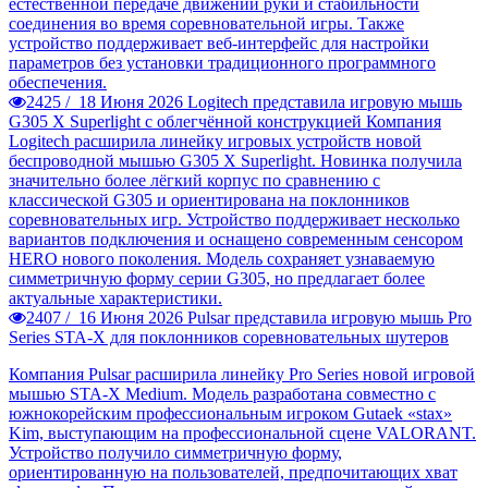
естественной передаче движений руки и стабильности
соединения во время соревновательной игры. Также
устройство поддерживает веб-интерфейс для настройки
параметров без установки традиционного программного
обеспечения.
2425 /
18 Июня 2026
Logitech представила игровую мышь
G305 X Superlight с облегчённой конструкцией
Компания
Logitech расширила линейку игровых устройств новой
беспроводной мышью G305 X Superlight. Новинка получила
значительно более лёгкий корпус по сравнению с
классической G305 и ориентирована на поклонников
соревновательных игр. Устройство поддерживает несколько
вариантов подключения и оснащено современным сенсором
HERO нового поколения. Модель сохраняет узнаваемую
симметричную форму серии G305, но предлагает более
актуальные характеристики.
2407 /
16 Июня 2026
Pulsar представила игровую мышь Pro
Series STA-X для поклонников соревновательных шутеров
Компания Pulsar расширила линейку Pro Series новой игровой
мышью STA-X Medium. Модель разработана совместно с
южнокорейским профессиональным игроком Gutaek «stax»
Kim, выступающим на профессиональной сцене VALORANT.
Устройство получило симметричную форму,
ориентированную на пользователей, предпочитающих хват