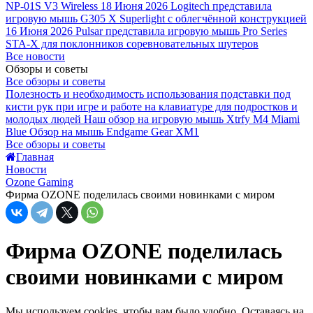
NP-01S V3 Wireless
18 Июня 2026
Logitech представила
игровую мышь G305 X Superlight с облегчённой конструкцией
16 Июня 2026
Pulsar представила игровую мышь Pro Series
STA-X для поклонников соревновательных шутеров
Все новости
Обзоры и советы
Все обзоры и советы
Полезность и необходимость использования подставки под
кисти рук при игре и работе на клавиатуре для подростков и
молодых людей
Наш обзор на игровую мышь Xtrfy M4 Miami
Blue
Обзор на мышь Endgame Gear XM1
Все обзоры и советы
Главная
Новости
Ozone Gaming
Фирма OZONE поделилась своими новинками с миром
Фирма OZONE поделилась
своими новинками с миром
Мы используем cookies, чтобы вам было удобно. Оставаясь на