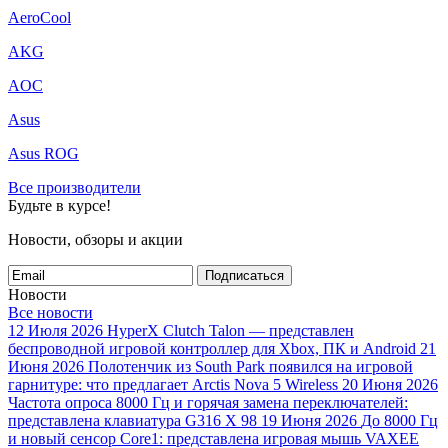
AeroCool
AKG
AOC
Asus
Asus ROG
Все производители
Будьте в курсе!
Новости, обзоры и акции
Подписаться
Новости
Все новости
12 Июля 2026
HyperX Clutch Talon — представлен
беспроводной игровой контроллер для Xbox, ПК и Android
21
Июня 2026
Полотенчик из South Park появился на игровой
гарнитуре: что предлагает Arctis Nova 5 Wireless
20 Июня 2026
Частота опроса 8000 Гц и горячая замена переключателей:
представлена клавиатура G316 X 98
19 Июня 2026
До 8000 Гц
и новый сенсор Core1: представлена игровая мышь VAXEE