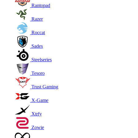
Rantopad
Razer
Roccat
Sades
Steelseries
Tesoro
Trust Gaming
X-Game
Xtrfy
Zowie