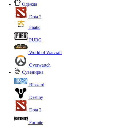
Одежда
Dota 2
Fnatic
PUBG
World of Warcraft
Overwartch
Сувенирка
Blizzard
Destiny
Dota 2
Fortnite