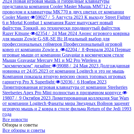
2024
Новая игровая мышь и гибридные клавиатуры
представила компания Cooler Master
Мышь MM712 с
проводом и клавиатуры MK770 в двух цветах от компании
Cooler Master
59027 /
5 Августа 2023
К выходу Street Fighter
6 и Mortal Kombat 1 компания Razer выпускает новый
файтстик
Тонкий, но технически продвинутый файтстик
Razer Kitsune
42354 /
24 Мая 2024
Анонс игрового коврика
для мыши Zowie G-SR-SE Bi: Идеальный выбор для
профессиональных геймеров
Профессиональный игровой
ковер от компании Zowie в
42204 /
8 Февраля 2024
Первые
игровые мыши от компании Gravastar в космическом стиле
Мыши Gravastar Mercury M1 и M2 Pro Wireless в
"космическом" дизайне
39088 /
24 Мая 2023
Долгожданная
новинка от 24.05.2023 от компании Logitech и это не мышь
Компания показала вторую версию своих топовых игровых
гарнитур Pro X Superlight
32036 /
6 Ноября 2023
Лимитированная игровая клавиатура от компании Steelseries
Steelseries Apex Pro Mini полностью в прозрачном корпусе
19807 /
9 Октября 2023
Лимитированная коллекция Star Wars
от компании Logitech
Фанаты мира Звездных Войнов заценят
игровую мышь и 2 ковра в стиле фильма Return of the Jedi 1993
года
Все новости
Обзоры и советы
Все обзоры и советы