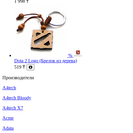
1 998
₸
%
Dota 2 Logo (Брелок из дерева)
519
₸
Производители
A4tech
A4tech Bloody
A4tech X7
Acme
Adata