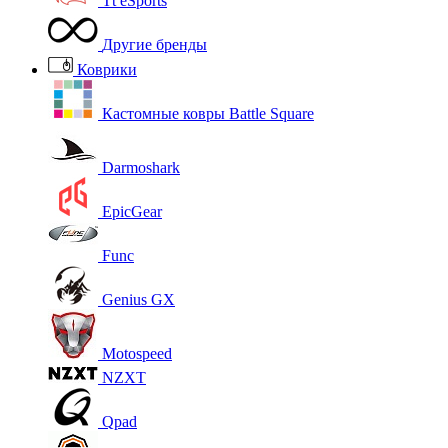
Tt eSports
Другие бренды
Коврики
Кастомные ковры Battle Square
Darmoshark
EpicGear
Func
Genius GX
Motospeed
NZXT
Qpad