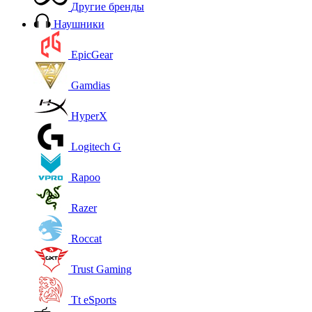
Другие бренды
Наушники
EpicGear
Gamdias
HyperX
Logitech G
Rapoo
Razer
Roccat
Trust Gaming
Tt eSports