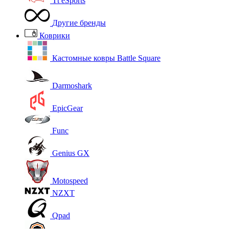
Tt eSports
Другие бренды
Коврики
Кастомные ковры Battle Square
Darmoshark
EpicGear
Func
Genius GX
Motospeed
NZXT
Qpad