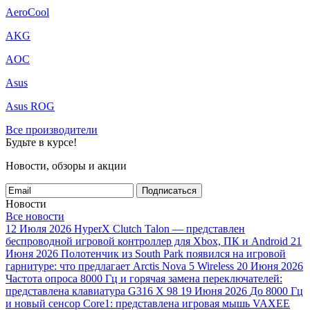
AeroCool
AKG
AOC
Asus
Asus ROG
Все производители
Будьте в курсе!
Новости, обзоры и акции
Подписаться
Новости
Все новости
12 Июля 2026
HyperX Clutch Talon — представлен
беспроводной игровой контроллер для Xbox, ПК и Android
21
Июня 2026
Полотенчик из South Park появился на игровой
гарнитуре: что предлагает Arctis Nova 5 Wireless
20 Июня 2026
Частота опроса 8000 Гц и горячая замена переключателей:
представлена клавиатура G316 X 98
19 Июня 2026
До 8000 Гц
и новый сенсор Core1: представлена игровая мышь VAXEE