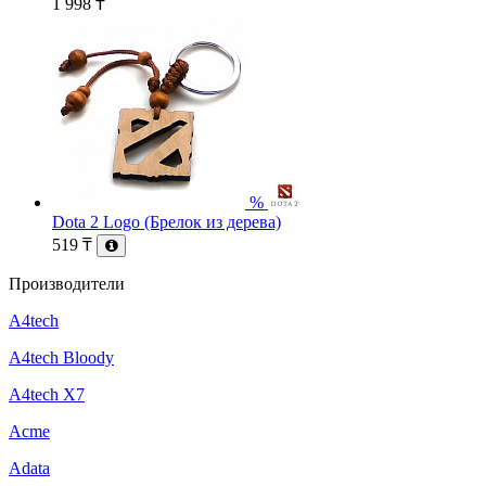
1 998
₸
%
Dota 2 Logo (Брелок из дерева)
519
₸
Производители
A4tech
A4tech Bloody
A4tech X7
Acme
Adata