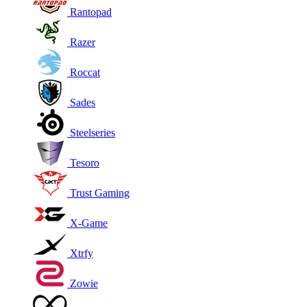
Rantopad
Razer
Roccat
Sades
Steelseries
Tesoro
Trust Gaming
X-Game
Xtrfy
Zowie