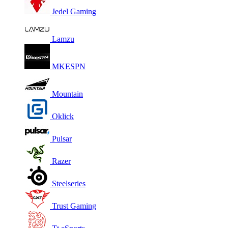
Jedel Gaming
Lamzu
MKESPN
Mountain
Oklick
Pulsar
Razer
Steelseries
Trust Gaming