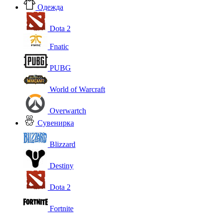
Одежда
Dota 2
Fnatic
PUBG
World of Warcraft
Overwartch
Сувенирка
Blizzard
Destiny
Dota 2
Fortnite