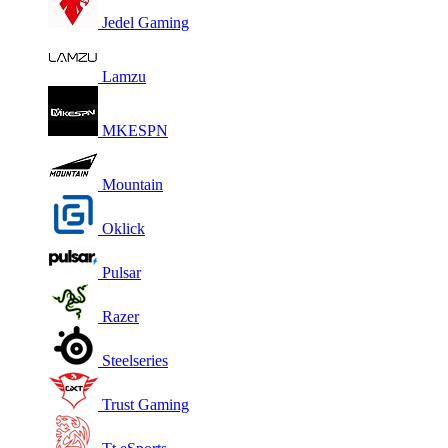
Jedel Gaming
Lamzu
MKESPN
Mountain
Oklick
Pulsar
Razer
Steelseries
Trust Gaming