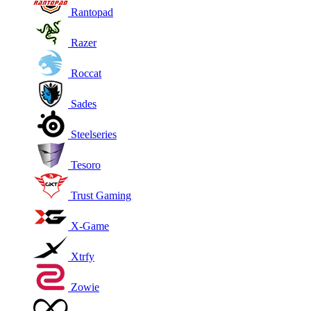
Rantopad
Razer
Roccat
Sades
Steelseries
Tesoro
Trust Gaming
X-Game
Xtrfy
Zowie