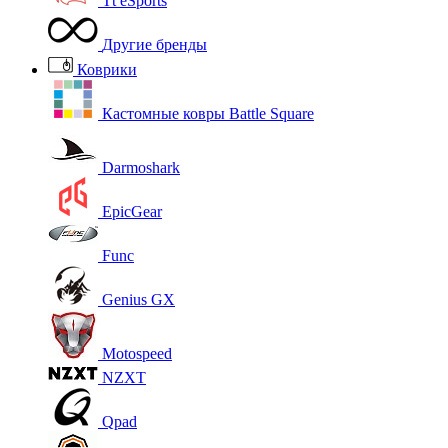
Tt eSports
Другие бренды
Коврики
Кастомные ковры Battle Square
Darmoshark
EpicGear
Func
Genius GX
Motospeed
NZXT
Qpad