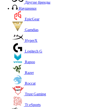
Другие бренды
Наушники
EpicGear
Gamdias
HyperX
Logitech G
Rapoo
Razer
Roccat
Trust Gaming
Tt eSports