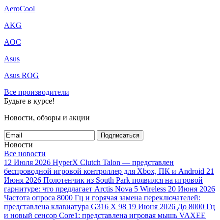
AeroCool
AKG
AOC
Asus
Asus ROG
Все производители
Будьте в курсе!
Новости, обзоры и акции
Подписаться
Новости
Все новости
12 Июля 2026
HyperX Clutch Talon — представлен
беспроводной игровой контроллер для Xbox, ПК и Android
21
Июня 2026
Полотенчик из South Park появился на игровой
гарнитуре: что предлагает Arctis Nova 5 Wireless
20 Июня 2026
Частота опроса 8000 Гц и горячая замена переключателей:
представлена клавиатура G316 X 98
19 Июня 2026
До 8000 Гц
и новый сенсор Core1: представлена игровая мышь VAXEE