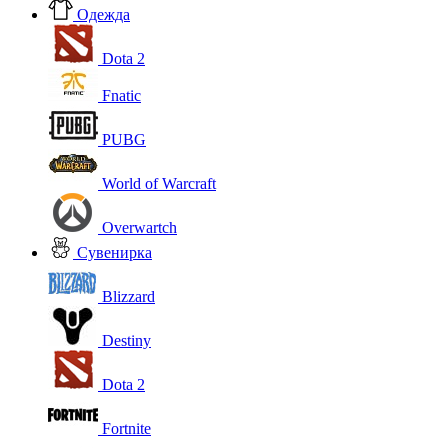
Одежда
Dota 2
Fnatic
PUBG
World of Warcraft
Overwartch
Сувенирка
Blizzard
Destiny
Dota 2
Fortnite