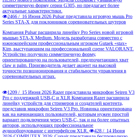
симметричную форму серии G305, но предлагает более
актуальные характеристики.
2466 /
16 Июня 2026
Pulsar представила игровую мышь Pro
Series STA-X для поклонников соревновательных шутеров
Компания Pulsar расширила линейку Pro Series новой игровой
мышью STA-X Medium. Модель разработана совместно с
южнокорейским профессиональным игроком Gutaek «stax»
Kim, выступающим на профессиональной сцене VALORANT.
Устройство получило симметричную форму,
ориентированную на пользователей, предпочитающих хват
claw и palm. Производитель делает акцент на высокой
точности позиционирования и стабильности управления в
соревновательных играх.
1209 /
15 Июня 2026
Razer представила микрофон Seiren V3
Pro с поддержкой USB-C и XLR
Компания Razer расширила
линейку устройств для стримеров и создателей контента,
представив микрофон Seiren V3 Pro. Новинка ориентирована
как на начинающих пользователей, которым нужен простой
вариант подключения через USB-C, так и на более опытных
авторов, использующих профессиональное
аудиооборудование с интерфейсом XLR.
428 /
14 Июня
2026
COMPUTEX 2026: Corsair представила беспроводную