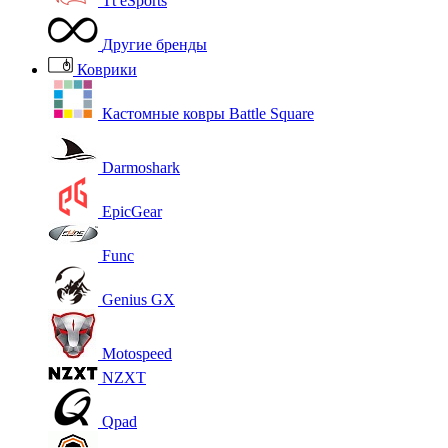
Tt eSports
Другие бренды
Коврики
Кастомные ковры Battle Square
Darmoshark
EpicGear
Func
Genius GX
Motospeed
NZXT
Qpad