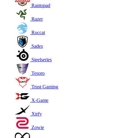
Rantopad
Razer
Roccat
Sades
Steelseries
Tesoro
Trust Gaming
X-Game
Xtrfy
Zowie