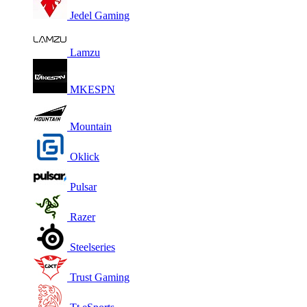
Jedel Gaming
Lamzu
MKESPN
Mountain
Oklick
Pulsar
Razer
Steelseries
Trust Gaming