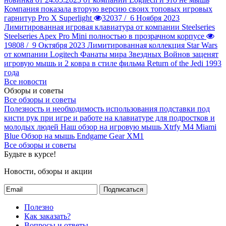
Компания показала вторую версию своих топовых игровых
гарнитур Pro X Superlight
32037 /
6 Ноября 2023
Лимитированная игровая клавиатура от компании Steelseries
Steelseries Apex Pro Mini полностью в прозрачном корпусе
19808 /
9 Октября 2023
Лимитированная коллекция Star Wars
от компании Logitech
Фанаты мира Звездных Войнов заценят
игровую мышь и 2 ковра в стиле фильма Return of the Jedi 1993
года
Все новости
Обзоры и советы
Все обзоры и советы
Полезность и необходимость использования подставки под
кисти рук при игре и работе на клавиатуре для подростков и
молодых людей
Наш обзор на игровую мышь Xtrfy M4 Miami
Blue
Обзор на мышь Endgame Gear XM1
Все обзоры и советы
Будьте в курсе!
Новости, обзоры и акции
Подписаться
Полезно
Как заказать?
Вопросы и ответы