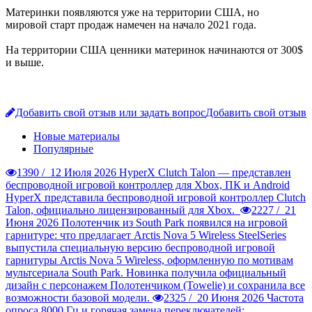
Материнки появляются уже на территории США, но
мировой старт продаж намечен на начало 2021 года.
На территории США ценники материнок начинаются от 300$
и выше.
Добавить свой отзыв или задать вопрос
Добавить свой отзыв
Новые материалы
Популярные
1390 /
12 Июля 2026
HyperX Clutch Talon — представлен
беспроводной игровой контроллер для Xbox, ПК и Android
HyperX представила беспроводной игровой контроллер Clutch
Talon, официально лицензированный для Xbox.
2227 /
21
Июня 2026
Полотенчик из South Park появился на игровой
гарнитуре: что предлагает Arctis Nova 5 Wireless
SteelSeries
выпустила специальную версию беспроводной игровой
гарнитуры Arctis Nova 5 Wireless, оформленную по мотивам
мультсериала South Park. Новинка получила официальный
дизайн с персонажем Полотенчиком (Towelie) и сохранила все
возможности базовой модели.
2325 /
20 Июня 2026
Частота
опроса 8000 Гц и горячая замена переключателей: