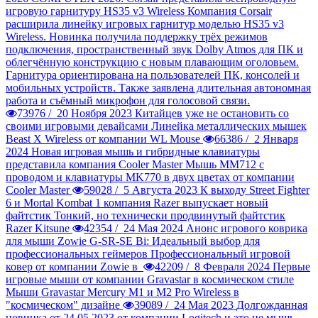
игровую гарнитуру HS35 v3 Wireless
Компания Corsair
расширила линейку игровых гарнитур моделью HS35 v3
Wireless. Новинка получила поддержку трёх режимов
подключения, пространственный звук Dolby Atmos для ПК и
облегчённую конструкцию с новым плавающим оголовьем.
Гарнитура ориентирована на пользователей ПК, консолей и
мобильных устройств. Также заявлена длительная автономная
работа и съёмный микрофон для голосовой связи.
73976 /
20 Ноября 2023
Китайцев уже не остановить со
своими игровыми девайсами
Линейка металлических мышек
Beast X Wireless от компании WL Mouse
66386 /
2 Января
2024
Новая игровая мышь и гибридные клавиатуры
представила компания Cooler Master
Мышь MM712 с
проводом и клавиатуры MK770 в двух цветах от компании
Cooler Master
59028 /
5 Августа 2023
К выходу Street Fighter
6 и Mortal Kombat 1 компания Razer выпускает новый
файтстик
Тонкий, но технически продвинутый файтстик
Razer Kitsune
42354 /
24 Мая 2024
Анонс игрового коврика
для мыши Zowie G-SR-SE Bi: Идеальный выбор для
профессиональных геймеров
Профессиональный игровой
ковер от компании Zowie в
42209 /
8 Февраля 2024
Первые
игровые мыши от компании Gravastar в космическом стиле
Мыши Gravastar Mercury M1 и M2 Pro Wireless в
"космическом" дизайне
39089 /
24 Мая 2023
Долгожданная
новинка от 24.05.2023 от компании Logitech и это не мышь