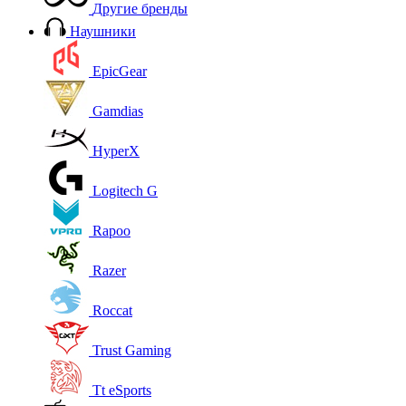
Другие бренды
Наушники
EpicGear
Gamdias
HyperX
Logitech G
Rapoo
Razer
Roccat
Trust Gaming
Tt eSports