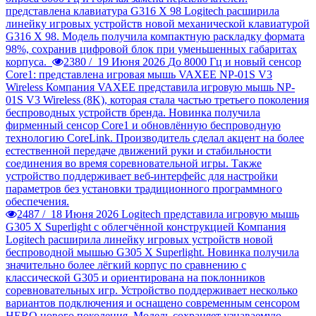
представлена клавиатура G316 X 98
Logitech расширила
линейку игровых устройств новой механической клавиатурой
G316 X 98. Модель получила компактную раскладку формата
98%, сохранив цифровой блок при уменьшенных габаритах
корпуса.
2380 /
19 Июня 2026
До 8000 Гц и новый сенсор
Core1: представлена игровая мышь VAXEE NP-01S V3
Wireless
Компания VAXEE представила игровую мышь NP-
01S V3 Wireless (8K), которая стала частью третьего поколения
беспроводных устройств бренда. Новинка получила
фирменный сенсор Core1 и обновлённую беспроводную
технологию CoreLink. Производитель сделал акцент на более
естественной передаче движений руки и стабильности
соединения во время соревновательной игры. Также
устройство поддерживает веб-интерфейс для настройки
параметров без установки традиционного программного
обеспечения.
2487 /
18 Июня 2026
Logitech представила игровую мышь
G305 X Superlight с облегчённой конструкцией
Компания
Logitech расширила линейку игровых устройств новой
беспроводной мышью G305 X Superlight. Новинка получила
значительно более лёгкий корпус по сравнению с
классической G305 и ориентирована на поклонников
соревновательных игр. Устройство поддерживает несколько
вариантов подключения и оснащено современным сенсором
HERO нового поколения. Модель сохраняет узнаваемую