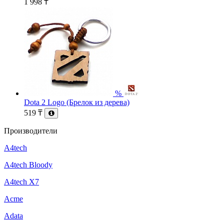
1 998
₸
%
Dota 2 Logo (Брелок из дерева)
519
₸
Производители
A4tech
A4tech Bloody
A4tech X7
Acme
Adata