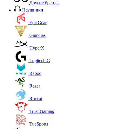
Другие бренды
Наушники
EpicGear
Gamdias
HyperX
Logitech G
Rapoo
Razer
Roccat
Trust Gaming
Tt eSports