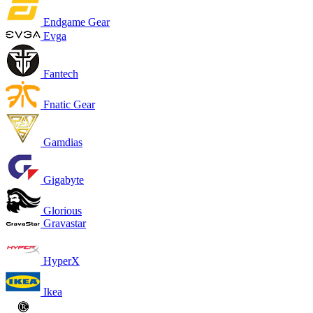
Endgame Gear
Evga
Fantech
Fnatic Gear
Gamdias
Gigabyte
Glorious
Gravastar
HyperX
Ikea