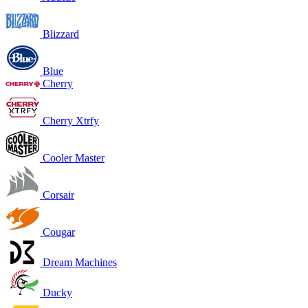
Blizzard
Blue
Cherry
Cherry Xtrfy
Cooler Master
Corsair
Cougar
Dream Machines
Ducky