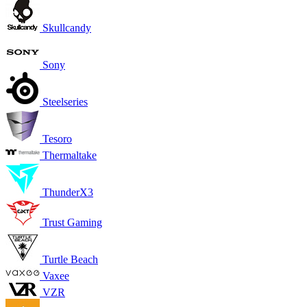
Skullcandy
Sony
Steelseries
Tesoro
Thermaltake
ThunderX3
Trust Gaming
Turtle Beach
Vaxee
VZR