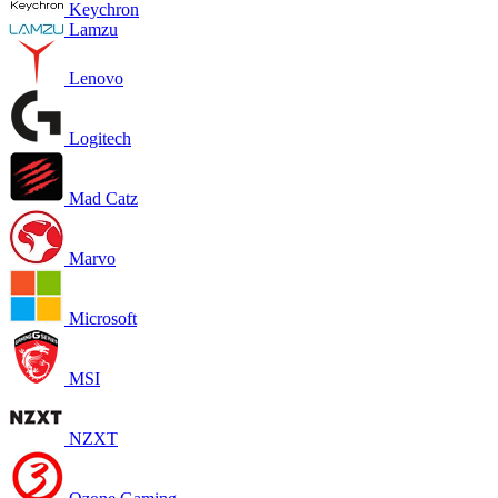
Keychron
Lamzu
Lenovo
Logitech
Mad Catz
Marvo
Microsoft
MSI
NZXT