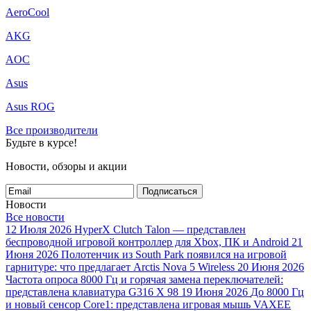
AeroCool
AKG
AOC
Asus
Asus ROG
Все производители
Будьте в курсе!
Новости, обзоры и акции
Подписаться
Новости
Все новости
12 Июля 2026
HyperX Clutch Talon — представлен
беспроводной игровой контроллер для Xbox, ПК и Android
21
Июня 2026
Полотенчик из South Park появился на игровой
гарнитуре: что предлагает Arctis Nova 5 Wireless
20 Июня 2026
Частота опроса 8000 Гц и горячая замена переключателей:
представлена клавиатура G316 X 98
19 Июня 2026
До 8000 Гц
и новый сенсор Core1: представлена игровая мышь VAXEE