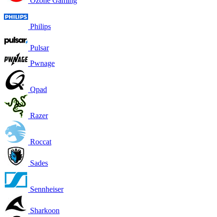
Ozone Gaming
Philips
Pulsar
Pwnage
Qpad
Razer
Roccat
Sades
Sennheiser
Sharkoon