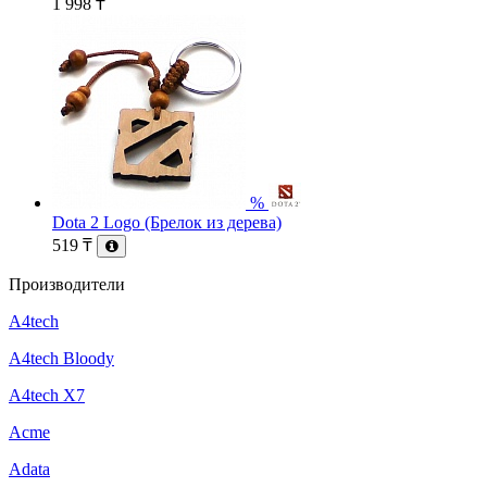
1 998
₸
%
Dota 2 Logo (Брелок из дерева)
519
₸
Производители
A4tech
A4tech Bloody
A4tech X7
Acme
Adata