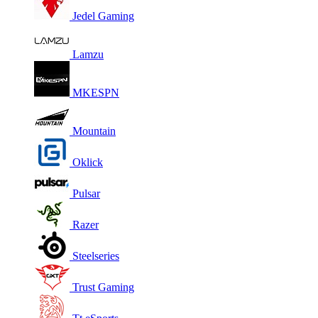
Jedel Gaming
Lamzu
MKESPN
Mountain
Oklick
Pulsar
Razer
Steelseries
Trust Gaming