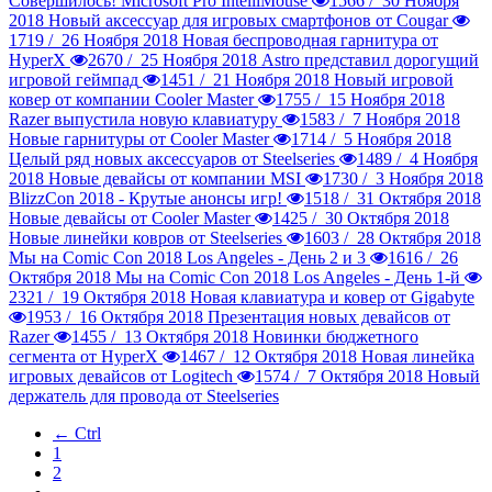
Совершилось! Microsoft Pro IntelliMouse
1566 /
30 Ноября
2018
Новый аксессуар для игровых смартфонов от Cougar
1719 /
26 Ноября 2018
Новая беспроводная гарнитура от
HyperX
2670 /
25 Ноября 2018
Astro представил дорогущий
игровой геймпад
1451 /
21 Ноября 2018
Новый игровой
ковер от компании Cooler Master
1755 /
15 Ноября 2018
Razer выпустила новую клавиатуру
1583 /
7 Ноября 2018
Новые гарнитуры от Cooler Master
1714 /
5 Ноября 2018
Целый ряд новых аксессуаров от Steelseries
1489 /
4 Ноября
2018
Новые девайсы от компании MSI
1730 /
3 Ноября 2018
BlizzCon 2018 - Крутые анонсы игр!
1518 /
31 Октября 2018
Новые девайсы от Cooler Master
1425 /
30 Октября 2018
Новые линейки ковров от Steelseries
1603 /
28 Октября 2018
Мы на Comic Сon 2018 Los Angeles - День 2 и 3
1616 /
26
Октября 2018
Мы на Comic Сon 2018 Los Angeles - День 1-й
2321 /
19 Октября 2018
Новая клавиатура и ковер от Gigabyte
1953 /
16 Октября 2018
Презентация новых девайсов от
Razer
1455 /
13 Октября 2018
Новинки бюджетного
сегмента от HyperX
1467 /
12 Октября 2018
Новая линейка
игровых девайсов от Logitech
1574 /
7 Октября 2018
Новый
держатель для провода от Steelseries
← Ctrl
1
2