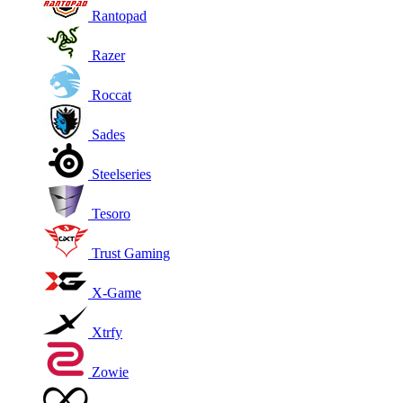
Rantopad
Razer
Roccat
Sades
Steelseries
Tesoro
Trust Gaming
X-Game
Xtrfy
Zowie