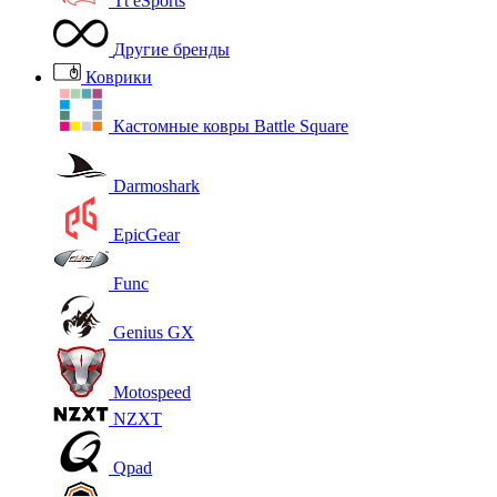
Tt eSports
Другие бренды
Коврики
Кастомные ковры Battle Square
Darmoshark
EpicGear
Func
Genius GX
Motospeed
NZXT
Qpad