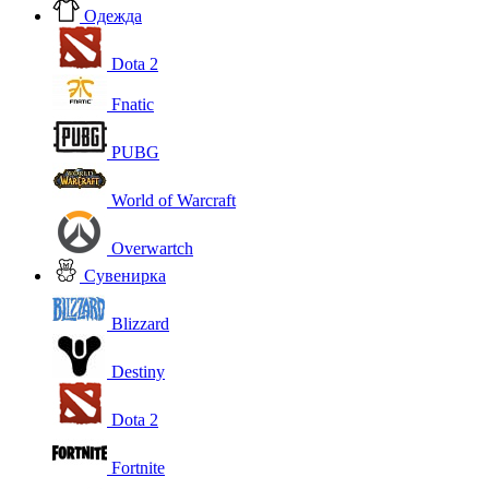
Одежда
Dota 2
Fnatic
PUBG
World of Warcraft
Overwartch
Сувенирка
Blizzard
Destiny
Dota 2
Fortnite