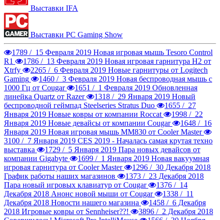
Выставки IFA
Выставки PC Gaming Show
1789 /
15 Февраля 2019
Новая игровая мышь Tesoro Control
R1
1786 /
13 Февраля 2019
Новая игровая гарнитура H2 от
Xtrfy
2265 /
6 Февраля 2019
Новые гарнитуры от Logitech
Gaming
1460 /
3 Февраля 2019
Новая беспроводная мышь с
1000 Гц от Cougar
1651 /
1 Февраля 2019
Обновленная
линейка Quartz от Razer
1318 /
29 Января 2019
Новый
беспроводной геймпад Steelseries Stratus Duo
1655 /
27
Января 2019
Новые ковры от компании Roccat
1998 /
22
Января 2019
Новые девайсы от компании Cougar
1648 /
16
Января 2019
Новая игровая мышь MM830 от Cooler Master
3100 /
7 Января 2019
CES 2019 - Началась самая крутая техно
выставка
1729 /
5 Января 2019
Пара новых девайсов от
компании Gigabyte
1699 /
1 Января 2019
Новая вакуумная
игровая гарнитура от Cooler Master
1296 /
30 Декабря 2018
График работы наших магазинов
1373 /
23 Декабря 2018
Пара новый игровых клавиатур от Cougar
1376 /
14
Декабря 2018
Анонс новой мыши от Cougar
1338 /
11
Декабря 2018
Новости нашего магазина
1458 /
6 Декабря
2018
Игровые ковры от Sennheiser??!
3896 /
2 Декабря 2018