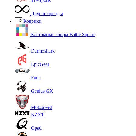
Tt eSports
Другие бренды
Коврики
Кастомные ковры Battle Square
Darmoshark
EpicGear
Func
Genius GX
Motospeed
NZXT
Qpad