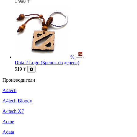
1 998
₸
%
Dota 2 Logo (Брелок из дерева)
519
₸
Производители
A4tech
A4tech Bloody
A4tech X7
Acme
Adata