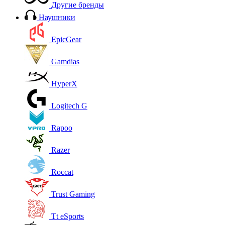
Другие бренды
Наушники
EpicGear
Gamdias
HyperX
Logitech G
Rapoo
Razer
Roccat
Trust Gaming
Tt eSports