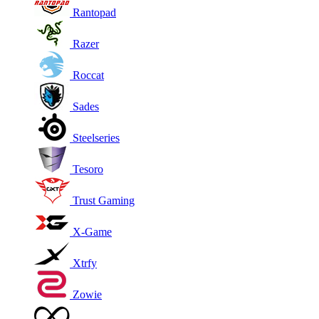
Rantopad
Razer
Roccat
Sades
Steelseries
Tesoro
Trust Gaming
X-Game
Xtrfy
Zowie