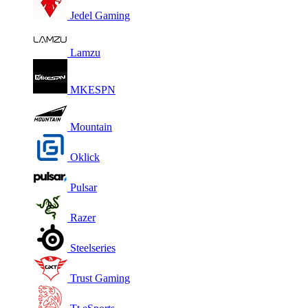
Jedel Gaming
Lamzu
MKESPN
Mountain
Oklick
Pulsar
Razer
Steelseries
Trust Gaming