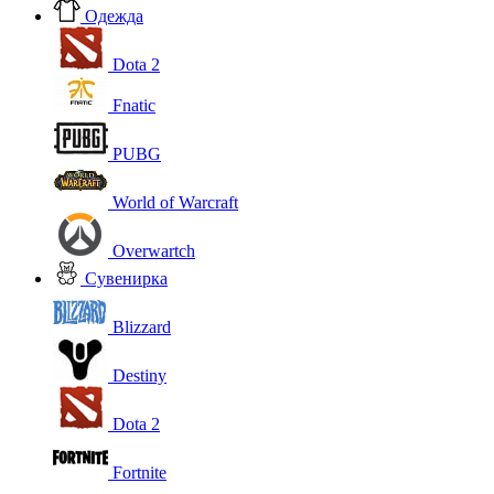
Одежда
Dota 2
Fnatic
PUBG
World of Warcraft
Overwartch
Сувенирка
Blizzard
Destiny
Dota 2
Fortnite