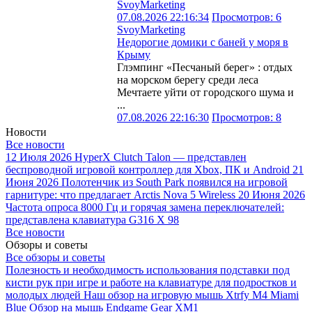
SvoyMarketing
07.08.2026 22:16:34
Просмотров: 6
SvoyMarketing
Недорогие домики с баней у моря в
Крыму
Глэмпинг «Песчаный берег» : отдых
на морском берегу среди леса
Мечтаете уйти от городского шума и
...
07.08.2026 22:16:30
Просмотров: 8
Новости
Все новости
12 Июля 2026
HyperX Clutch Talon — представлен
беспроводной игровой контроллер для Xbox, ПК и Android
21
Июня 2026
Полотенчик из South Park появился на игровой
гарнитуре: что предлагает Arctis Nova 5 Wireless
20 Июня 2026
Частота опроса 8000 Гц и горячая замена переключателей:
представлена клавиатура G316 X 98
Все новости
Обзоры и советы
Все обзоры и советы
Полезность и необходимость использования подставки под
кисти рук при игре и работе на клавиатуре для подростков и
молодых людей
Наш обзор на игровую мышь Xtrfy M4 Miami
Blue
Обзор на мышь Endgame Gear XM1