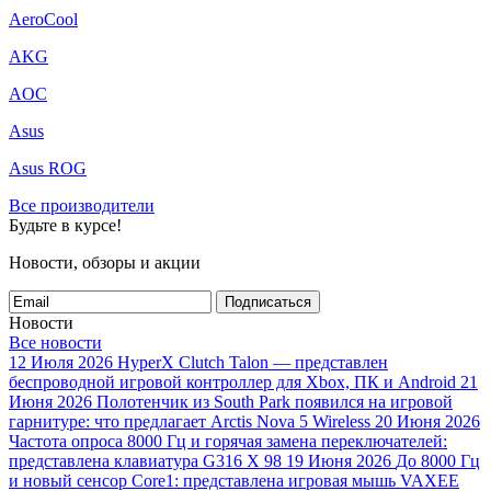
AeroCool
AKG
AOC
Asus
Asus ROG
Все производители
Будьте в курсе!
Новости, обзоры и акции
Подписаться
Новости
Все новости
12 Июля 2026
HyperX Clutch Talon — представлен
беспроводной игровой контроллер для Xbox, ПК и Android
21
Июня 2026
Полотенчик из South Park появился на игровой
гарнитуре: что предлагает Arctis Nova 5 Wireless
20 Июня 2026
Частота опроса 8000 Гц и горячая замена переключателей:
представлена клавиатура G316 X 98
19 Июня 2026
До 8000 Гц
и новый сенсор Core1: представлена игровая мышь VAXEE