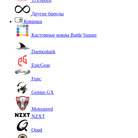
Tt eSports
Другие бренды
Коврики
Кастомные ковры Battle Square
Darmoshark
EpicGear
Func
Genius GX
Motospeed
NZXT
Qpad