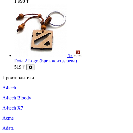
1 998
₸
%
Dota 2 Logo (Брелок из дерева)
519
₸
Производители
A4tech
A4tech Bloody
A4tech X7
Acme
Adata