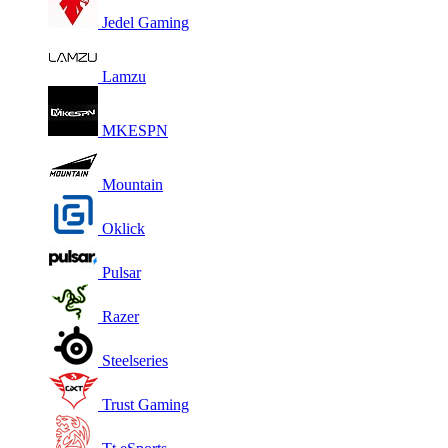
Jedel Gaming
Lamzu
MKESPN
Mountain
Oklick
Pulsar
Razer
Steelseries
Trust Gaming