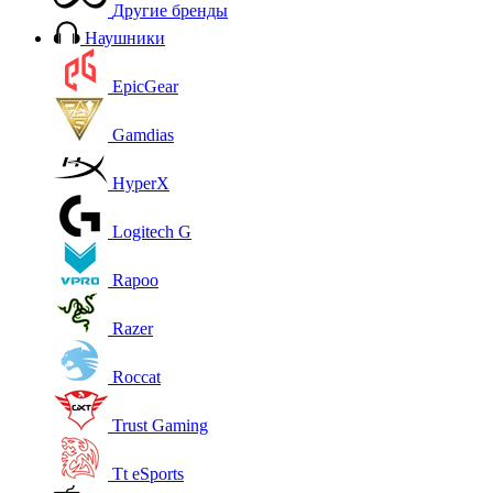
Другие бренды
Наушники
EpicGear
Gamdias
HyperX
Logitech G
Rapoo
Razer
Roccat
Trust Gaming
Tt eSports