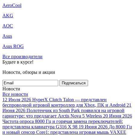
AeroCool
AKG
AOC
Asus
Asus ROG
Все производители
Будьте в курсе!
Новости, обзоры и акции
Подписаться
Новости
Все новости
12 Июля 2026
HyperX Clutch Talon — представлен
беспроводной игровой контроллер для Xbox, ПК и Android
21
Июня 2026
Полотенчик из South Park появился на игровой
гарнитуре: что предлагает Arctis Nova 5 Wireless
20 Июня 2026
Частота опроса 8000 Гц и горячая замена переключателей:
представлена клавиатура G316 X 98
19 Июня 2026
До 8000 Гц
и новый сенсор Core1: представлена игровая мышь VAXEE