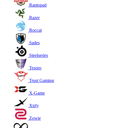
Rantopad
Razer
Roccat
Sades
Steelseries
Tesoro
Trust Gaming
X-Game
Xtrfy
Zowie