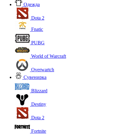
Одежда
Dota 2
Fnatic
PUBG
World of Warcraft
Overwartch
Сувенирка
Blizzard
Destiny
Dota 2
Fortnite